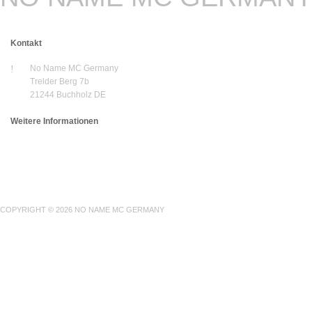
Kontakt
No Name MC Germany
Trelder Berg 7b
21244 Buchholz DE
Weitere Informationen
Normalerweise ist jeden 3. Freitag im Monat offe
unter
secretary@nonamemc.de
Wenn Sie dieses Formular absenden, erhalten wir die vo
Daten, um Ihre Fragen zu beantworten. Wir geben diese Inf
unserer
Datenschutzerklärung
.
COPYRIGHT © 2026 NO NAME MC GERMANY